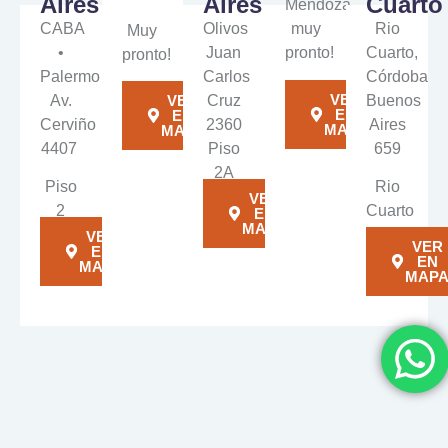
Aires
Aires
Cuarto
Mendoza
CABA
Olivos
muy
Rio
Muy
•
Juan
pronto!
Cuarto,
pronto!
Palermo
Carlos
Córdoba
VER
Av.
Cruz
Buenos
VER
EN
EN
Cerviño
2360
Aires
MAPA
MAPA
4407
Piso
659
2A
Piso
Rio
VER
2
Cuarto
EN
MAPA
VER
VER
EN
EN
MAPA
MAP