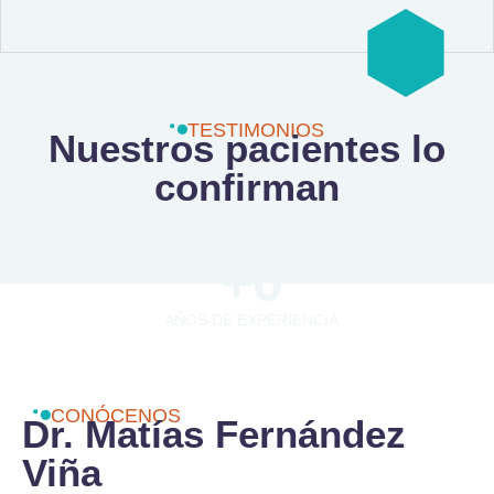
TESTIMONIOS
Nuestros pacientes lo
confirman
+
0
AÑOS DE EXPERIENCIA
CONÓCENOS
Dr. Matías Fernández
Viña