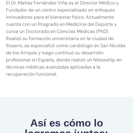
El
Dr.
Matías
Fernández
Viña
es
el
Director
Médico
y
Fundador
de
un
centro
especializado
en
enfoques
innovadores
para
el
bienestar
físico.
Actualmente
cuenta
con
un
Posgrado
en
Medicina
del
Deporte
y
cursa
un
Doctorado
en
Ciencias
Médicas (
PhD).
Realizó
su
formación
universitaria
en
la
ciudad
de
Rosario,
se
especializó
como
cardiólogo
en
San
Nicolás
de
los
Arroyos
y
luego
continuó
su
desarrollo
profesional
en
España,
donde
realizó
un
fellowship
en
técnicas
médicas
avanzadas
aplicadas
a
la
recuperación
funcional.
Así es cómo lo