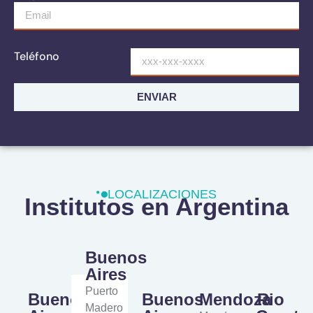
.
Teléfono
ENVIAR
LOCALIZACIONES
Institutos en Argentina
Buenos
Aires
Puerto
Buenos
Buenos
Mendoza
Rio
Madero