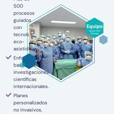
500
procesos
guiados
con
tecnología
eco-
asistida.
Enfoques
basados en
investigaciones
científicas
internacionales.
Planes
personalizados
no invasivos,