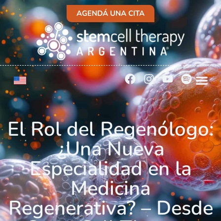
AGENDÁ UNA CITA
El Rol del Regenólogo:
¿Una Nueva
Especialidad en la
Medicina
Regenerativa? – Desde