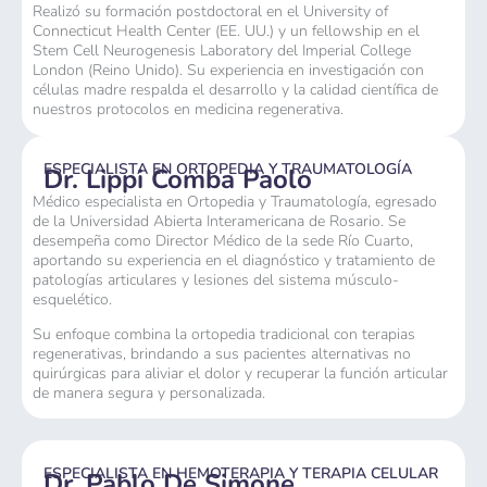
Realizó su formación postdoctoral en el University of
Connecticut Health Center (EE. UU.) y un fellowship en el
Stem Cell Neurogenesis Laboratory del Imperial College
London (Reino Unido). Su experiencia en investigación con
células madre respalda el desarrollo y la calidad científica de
nuestros protocolos en medicina regenerativa.
ESPECIALISTA EN ORTOPEDIA Y TRAUMATOLOGÍA
Dr. Lippi Comba Paolo
Médico especialista en Ortopedia y Traumatología, egresado
de la Universidad Abierta Interamericana de Rosario. Se
desempeña como Director Médico de la sede Río Cuarto,
aportando su experiencia en el diagnóstico y tratamiento de
patologías articulares y lesiones del sistema músculo-
esquelético.
Su enfoque combina la ortopedia tradicional con terapias
regenerativas, brindando a sus pacientes alternativas no
quirúrgicas para aliviar el dolor y recuperar la función articular
de manera segura y personalizada.
ESPECIALISTA EN HEMOTERAPIA Y TERAPIA CELULAR
Dr. Pablo De Simone