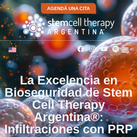
AGENDÁ UNA CITA
La Excelencia en
Bioseguridad de Stem
Cell Therapy
Argentina®:
Infiltraciones con PRP