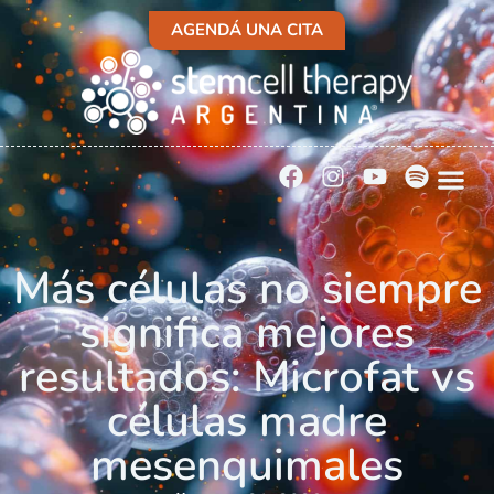
AGENDÁ UNA CITA
Más células no siempre
significa mejores
resultados: Microfat vs
células madre
mesenquimales