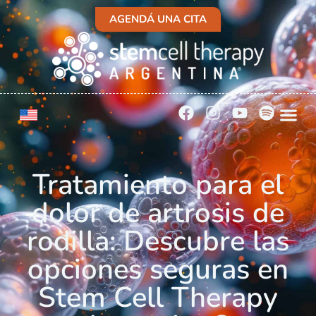
AGENDÁ UNA CITA
Tratamiento para el
dolor de artrosis de
rodilla: Descubre las
opciones seguras en
Stem Cell Therapy