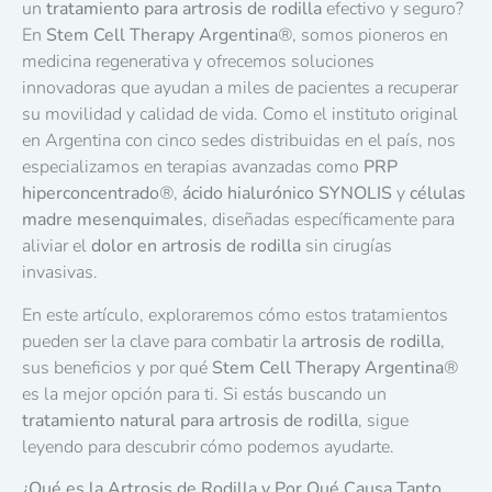
un
tratamiento para artrosis de rodilla
efectivo y seguro?
En
Stem Cell Therapy Argentina
®
, somos pioneros en
medicina regenerativa y ofrecemos soluciones
innovadoras que ayudan a miles de pacientes a recuperar
su movilidad y calidad de vida. Como el instituto original
en Argentina con cinco sedes distribuidas en el país, nos
especializamos en terapias avanzadas como
PRP
hiperconcentrado
®
,
ácido hialurónico SYNOLIS
y
células
madre mesenquimales
, diseñadas específicamente para
aliviar el
dolor en artrosis de rodilla
sin cirugías
invasivas.
En este artículo, exploraremos cómo estos tratamientos
pueden ser la clave para combatir la
artrosis de rodilla
,
sus beneficios y por qué
Stem Cell Therapy Argentina
®
es la mejor opción para ti. Si estás buscando un
tratamiento natural para artrosis de rodilla
, sigue
leyendo para descubrir cómo podemos ayudarte.
¿Qué es la Artrosis de Rodilla y Por Qué Causa Tanto