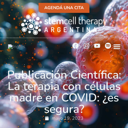
AGENDÁ UNA CITA
Publicación Científica:
La terapia con células
madre en COVID: ¿es
segura?
mayo 19, 2023